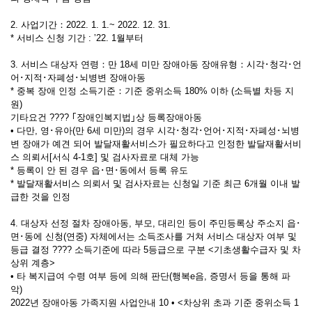
2. 사업기간：2022. 1. 1.~ 2022. 12. 31.
* 서비스 신청 기간 : ʼ22. 1월부터
3. 서비스 대상자 연령：만 18세 미만 장애아동 장애유형：시각･청각･언
어･지적･자폐성･뇌병변 장애아동
* 중복 장애 인정 소득기준：기준 중위소득 180% 이하 (소득별 차등 지
원)
기타요건 ???? ｢장애인복지법｣상 등록장애아동
• 다만, 영･유아(만 6세 미만)의 경우 시각･청각･언어･지적･자폐성･뇌병
변 장애가 예견 되어 발달재활서비스가 필요하다고 인정한 발달재활서비
스 의뢰서[서식 4-1호] 및 검사자료로 대체 가능
* 등록이 안 된 경우 읍･면･동에서 등록 유도
* 발달재활서비스 의뢰서 및 검사자료는 신청일 기준 최근 6개월 이내 발
급한 것을 인정
4. 대상자 선정 절차 장애아동, 부모, 대리인 등이 주민등록상 주소지 읍･
면･동에 신청(연중) 자체에서는 소득조사를 거쳐 서비스 대상자 여부 및
등급 결정 ???? 소득기준에 따라 5등급으로 구분 <기초생활수급자 및 차
상위 계층>
• 타 복지급여 수령 여부 등에 의해 판단(행복e음, 증명서 등을 통해 파
악)
2022년 장애아동 가족지원 사업안내 10 • <차상위 초과 기준 중위소득 1