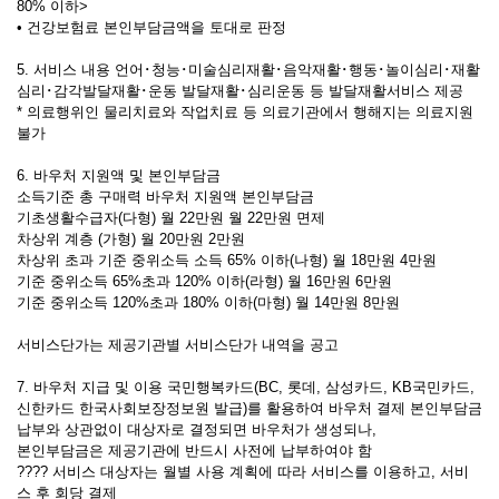
80% 이하>
• 건강보험료 본인부담금액을 토대로 판정
5. 서비스 내용 언어･청능･미술심리재활･음악재활･행동･놀이심리･재활
심리･감각발달재활･운동 발달재활･심리운동 등 발달재활서비스 제공
* 의료행위인 물리치료와 작업치료 등 의료기관에서 행해지는 의료지원
불가
6. 바우처 지원액 및 본인부담금
소득기준 총 구매력 바우처 지원액 본인부담금
기초생활수급자(다형) 월 22만원 월 22만원 면제
차상위 계층 (가형) 월 20만원 2만원
차상위 초과 기준 중위소득 소득 65% 이하(나형) 월 18만원 4만원
기준 중위소득 65%초과 120% 이하(라형) 월 16만원 6만원
기준 중위소득 120%초과 180% 이하(마형) 월 14만원 8만원
서비스단가는 제공기관별 서비스단가 내역을 공고
7. 바우처 지급 및 이용 국민행복카드(BC, 롯데, 삼성카드, KB국민카드,
신한카드 한국사회보장정보원 발급)를 활용하여 바우처 결제 본인부담금
납부와 상관없이 대상자로 결정되면 바우처가 생성되나,
본인부담금은 제공기관에 반드시 사전에 납부하여야 함
???? 서비스 대상자는 월별 사용 계획에 따라 서비스를 이용하고, 서비
스 후 회당 결제