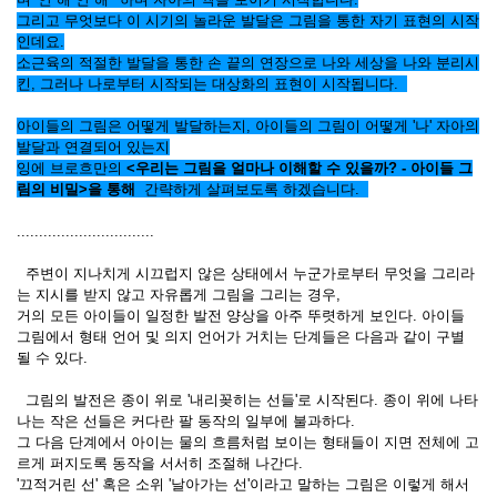
그리고 무엇보다 이 시기의 놀라운 발달은 그림을 통한 자기 표현의 시작
인데요.
소근육의 적절한 발달을 통한 손 끝의 연장으로 나와 세상을 나와 분리시
킨, 그러나 나로부터 시작되는 대상화의 표현이 시작됩니다.
아이들의 그림은 어떻게 발달하는지, 아이들의 그림이 어떻게 '나' 자아의
발달과 연결되어 있는지
잉에 브로흐만의
<우리는 그림을 얼마나 이해할 수 있을까? - 아이들 그
림의 비밀>을 통해
간략하게 살펴보도록 하겠습니다.
...............................
주변이 지나치게 시끄럽지 않은 상태에서 누군가로부터 무엇을 그리라
는 지시를 받지 않고 자유롭게 그림을 그리는 경우,
거의 모든 아이들이 일정한 발전 양상을 아주 뚜렷하게 보인다. 아이들
그림에서 형태 언어 및 의지 언어가 거치는 단계들은 다음과 같이 구별
될 수 있다.
그림의 발전은 종이 위로 '내리꽂히는 선들'로 시작된다. 종이 위에 나타
나는 작은 선들은 커다란 팔 동작의 일부에 불과하다.
그 다음 단계에서 아이는 물의 흐름처럼 보이는 형태들이 지면 전체에 고
르게 퍼지도록 동작을 서서히 조절해 나간다.
'끄적거린 선' 혹은 소위 '날아가는 선'이라고 말하는 그림은 이렇게 해서