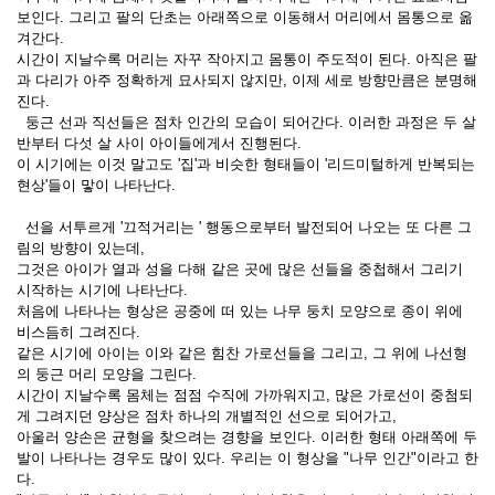
보인다. 그리고 팔의 단초는 아래쪽으로 이동해서 머리에서 몸통으로 옮
겨간다.
시간이 지날수록 머리는 자꾸 작아지고 몸통이 주도적이 된다. 아직은 팔
과 다리가 아주 정확하게 묘사되지 않지만, 이제 세로 방향만큼은 분명해
진다.
둥근 선과 직선들은 점차 인간의 모습이 되어간다. 이러한 과정은 두 살
반부터 다섯 살 사이 아이들에게서 진행된다.
이 시기에는 이것 말고도 '집'과 비슷한 형태들이 '리드미털하게 반복되는
현상'들이 맣이 나타난다.
선을 서투르게 '끄적거리는 ' 행동으로부터 발전되어 나오는 또 다른 그
림의 방향이 있는데,
그것은 아이가 열과 성을 다해 같은 곳에 많은 선들을 중첩해서 그리기
시작하는 시기에 나타난다.
처음에 나타나는 형상은 공중에 떠 있는 나무 둥치 모양으로 종이 위에
비스듬히 그려진다.
같은 시기에 아이는 이와 같은 힘찬 가로선들을 그리고, 그 위에 나선형
의 둥근 머리 모양을 그린다.
시간이 지날수록 몸체는 점점 수직에 가까워지고, 많은 가로선이 중첨되
게 그려지던 양상은 점차 하나의 개별적인 선으로 되어가고,
아울러 양손은 균형을 찾으려는 경향을 보인다. 이러한 형태 아래쪽에 두
발이 나타나는 경우도 많이 있다. 우리는 이 형상을 "나무 인간"이라고 한
다.