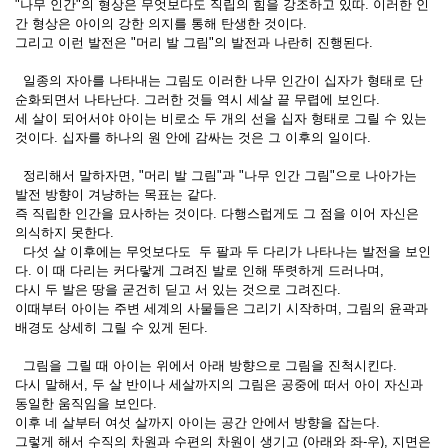
"나무 인간"의 형상은 무엇보다도 직립의 힘을 강조하고 있따. 이러한 인
간 형상은 아이의 강한 의지를 통해 탄생한 것이다.
그리고 이런 발전은 "머리 발 그림"의 발전과 나란히 진행된다.
일종의 자아를 나타내는 그림도 이러한 나무 인간이 십자가 형태로 단
순화되면서 나타난다. 그러한 것들 역시 세살 끝 무렵에 보인다.
세 살이 되어서야 아이는 비로소 두 개의 선을 십자 형태로 그릴 수 있는
것이다. 십자를 하나의 원 안에 감싸는 것은 그 이후의 일이다.
정리해서 말하자면, "머리 발 그림"과 "나무 인간 그림"으로 나아가는
발전 방향이 겨냥하는 목표는 같다.
즉 직립한 인간을 묘사하는 것이다. 다행스럽게도 그 점을 이어 자신은
의식하지 못한다.
다섯 살 이후에는 무엇보다도 두 팔과 두 다리가 나타나는 발전을 보인
다. 이 때 다리는 커다랗게 그려진 발로 인해 뚜렷하게 드러나며,
다시 두 발은 땅을 굳건히 딛고 서 있는 것으로 그려진다.
이때부터 아이는 주변 세계의 사물들은 그리기 시작하며, 그림의 윤곽과
배경도 상세히 그릴 수 있게 된다.
그림을 그릴 때 아이는 위에서 아래 방향으로 그림을 진척시킨다.
다시 말해서, 두 살 반이나 세살까지의 그림은 공중에 떠서 아이 자신과
동일한 움직임을 보인다.
이후 네 살부터 여섯 살까지 아이는 공간 안에서 방향을 잡는다.
그렇게 해서 수직의 차원과 수편의 차원이 생기고 (아래와 좌-우), 지면은