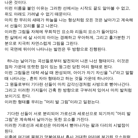
나온 것이다.
이런 이름을 붙인 이유는 그러한 선에서는 시작도 끝도 알아볼 수 없고,
위도 아래도 가려낼 수 없기 때문이다.
마치 한 무리의 새떼가 하늘을 나는 형상처럼 모든 것은 날아가고 계속해
서 선들이 꼬리를 물고 나온다.
이러한 그림들 자체에 무희적인 요소와 리듬의 요소가 들어있다.
한 살에서 세 살 사이의 아이는 경쾌하고 우아하게, 그리고 홀가분한 기
분으로 지극히 자연스럽게 그림을 그린다.
이 국면에 뒤이어 나타나는 발전은 두 방향으로 진행된다.
하나는 날아가는 곡선들로부터 발전되어 나온 나선 형태이다. 이것은
점차 가운데 또렷한 점이 있는 둥그런 닫힌 머리 형태로 된다.
이런 그림들은 대략 세살 때 완성되며, 아이가 자기 자신을 "나"라고 말할
때 나타나는 , 흔히 자아 형태라고 하는 것들 가운데 하나이다.
그 원들로부터 기다란 선들이 마치 감각신경처럼 사방으로 뻗어나간다.
그리고 이러한 가지들이 간혹 한 방향으로 구부러져 있어서 마치 발처럼
보이기도 한다.
이러한 형태를 우리는 "머리 발 그림"이라고 일컫는다.
기다란 선들이 서로 분리되어 가로선과 세로선으로 되기까지 "머리 발
그림"은 계속해서 날아가는 듯한 요소를 가진다.
이러한 가로선과 세로선은 머리에서 뻗어나가는 팔과 다리의 시발점이
된다.
이후에 여기에 몸체가 덧붙여져서 흡사 거대한 머리에 부가된 요소처럼